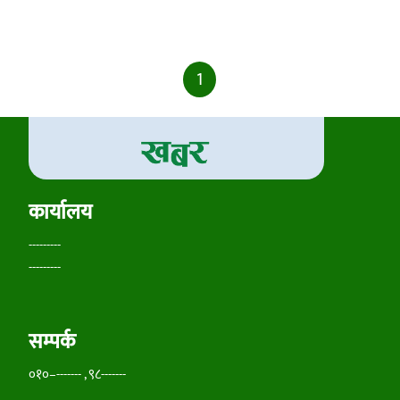
1
कार्यालय
---------
---------
सम्पर्क
०१०–------- , ९८-------