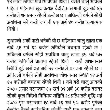
९४ लाख रुपियाँ मात्र भित्रिएको थियो । यसरी चालु आवको
पहिलो महिनामा खुद प्रत्यक्ष वैदेशिक लगानी दुई अर्ब ६५
करोडले धनात्मक रहेको उल्लेख छ । अघिल्लो वर्षको सोही
अवधिमा भने यस्तो लगानी एक अर्ब ४० करोड ऋणात्मक
थियो ।
सुधारको अर्को पाटो भनेको यो छ महिनामा चालु खाता एक
खर्ब ६१ अर्ब ६२ करोड रुपियाँले बचतमा रहेको छ ।
अघिल्लो वर्षको सोही अवधिमा चालु खाता ३५ अर्ब ५७
करोड रुपियाँले घाटामा रहेको थियो । यस्तै शोधनान्तर
स्थिति दुई खर्ब ७३ अर्ब ५२ करोडले बचतमा रहेको छ ।
अघिल्लो वर्षको सोही अवधिमा शोधनान्तर स्थिति ९२ अर्ब
१५ करोडले बचतमा रहेको थियो । यसै गरी चालु आवको
२०८० असार मसान्तमा १५ खर्ब ३९ अर्ब ३६ करोड बराबर
रहेको कुल विदेशी विनिमय सञ्चिति १८ प्रतिशतले वृद्धि भई
२०८० पुस मसान्तमा १८ खर्ब १६ अर्ब ५७ करोड पुगेको
केन्द्रीय बैङ्कले सार्वजनिक गरेसँगै झन्डै एक वर्षलाई वस्तु